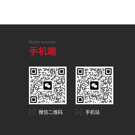
Mobile terminal
手机端
微信二维码
手机站