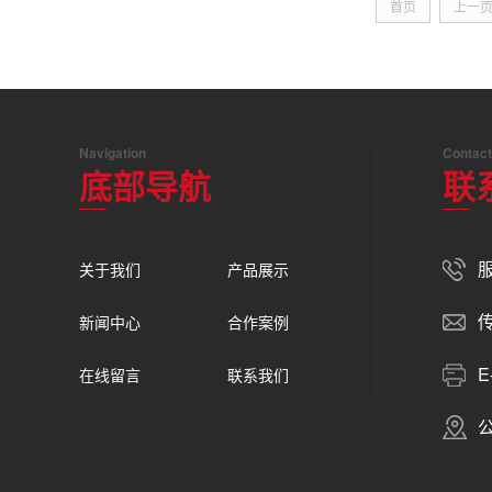
首页
上一
Navigation
Contact
底部导航
联
服
关于我们
产品展示
传
新闻中心
合作案例
E
在线留言
联系我们