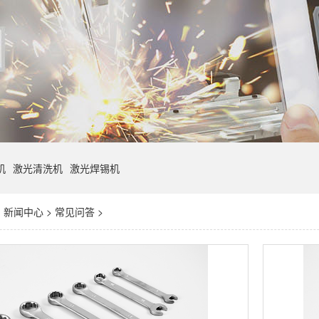
机
激光清洗机
激光焊锡机
>
新闻中心
>
常见问答
>