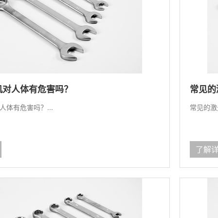
机对人体有危害吗？
常见的
体有危害吗？...
常见的激
了解