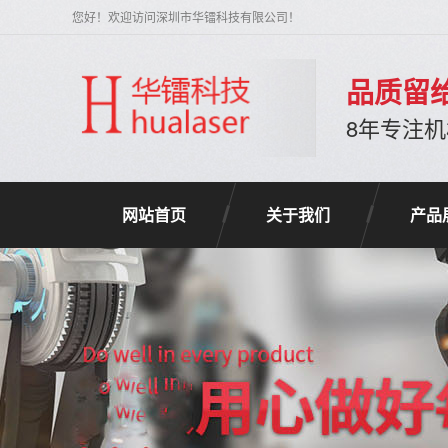
您好！欢迎访问深圳市华镭科技有限公司！
品质留
8年专注
网站首页
关于我们
产品