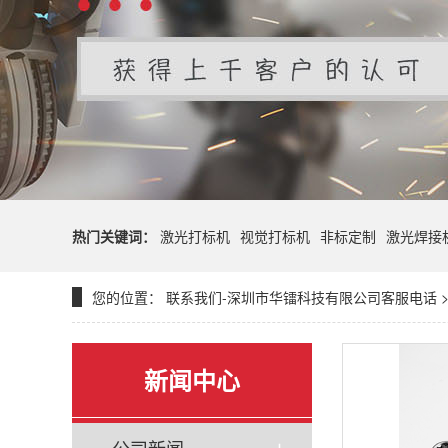
热门关键词：
激光打标机
视觉打标机
非标定制
激光焊接
您的位置：
联系我们-深圳市华镭科技有限公司客服电话
新闻中心