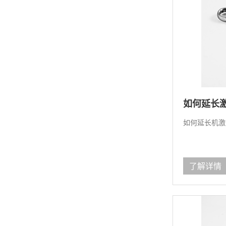
如何延长
如何延长机激
了解详情