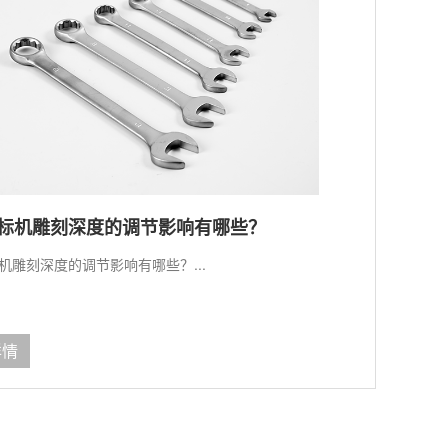
标机雕刻深度的调节影响有哪些？
机雕刻深度的调节影响有哪些？...
详情