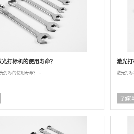
激光打标机的使用寿命？
激光打
光打标的使用寿命？...
激光打标
了解