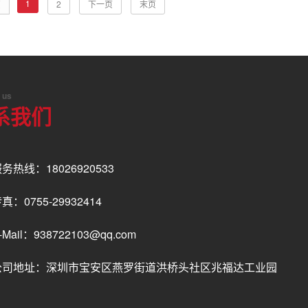
1
页
2
下一页
末页
 us
系我们
务热线：18026920533
真：0755-29932414
-Mail：938722103@qq.com
公司地址：深圳市宝安区燕罗街道洪桥头社区兆福达工业园